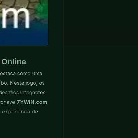
Online
estaca como uma
bo. Neste jogo, os
esafios intrigantes
a-chave
7YWIN.com
a experiência de