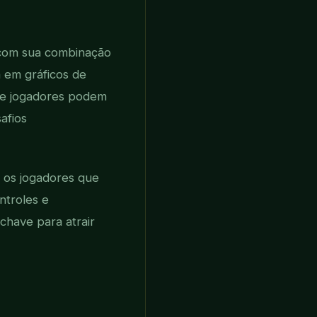
 com sua combinação
m em gráficos de
de jogadores podem
afios
 os jogadores que
ntroles e
chave para atrair