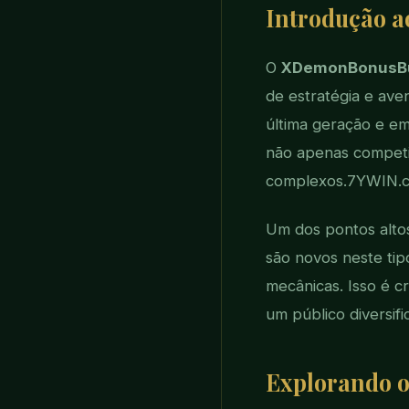
Introdução 
O
XDemonBonusB
de estratégia e ave
última geração e e
não apenas competi
complexos.
7YWIN.
Um dos pontos alto
são novos neste tip
mecânicas. Isso é c
um público diversifi
Explorando o