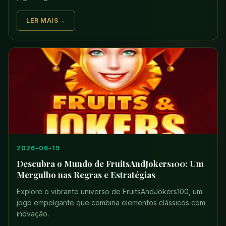
LER MAIS
2026-06-19
Descubra o Mundo de FruitsAndJokers100: Um
Mergulho nas Regras e Estratégias
Explore o vibrante universo de FruitsAndJokers100, um
jogo empolgante que combina elementos clássicos com
inovação.