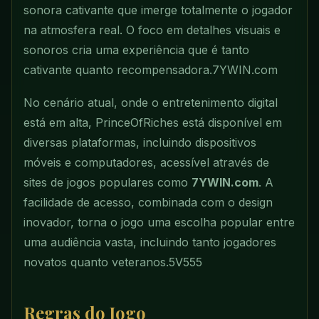
sonora cativante que imerge totalmente o jogador
na atmosfera real. O foco em detalhes visuais e
sonoros cria uma experiência que é tanto
cativante quanto recompensadora.
7YWIN.com
No cenário atual, onde o entretenimento digital
está em alta, PrinceOfRiches está disponível em
diversas plataformas, incluindo dispositivos
móveis e computadores, acessível através de
sites de jogos populares como
7YWIN.com
. A
facilidade de acesso, combinada com o design
inovador, torna o jogo uma escolha popular entre
uma audiência vasta, incluindo tanto jogadores
novatos quanto veteranos.
5V555
Regras do Jogo