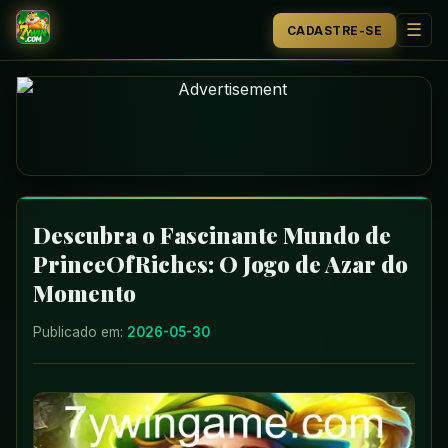
☰
CADASTRE-SE
INÍCIO
LOTERIA
JOGOS DE LOTERIA
ESPORTES
Descubra o Fascinante Mundo de
PrinceOfRiches: O Jogo de Azar do
JOGOS AO VIVO
Momento
JOGO RESPONSÁVEL
Publicado em:
2026-05-30
CENTRAL DE NOTÍCIAS