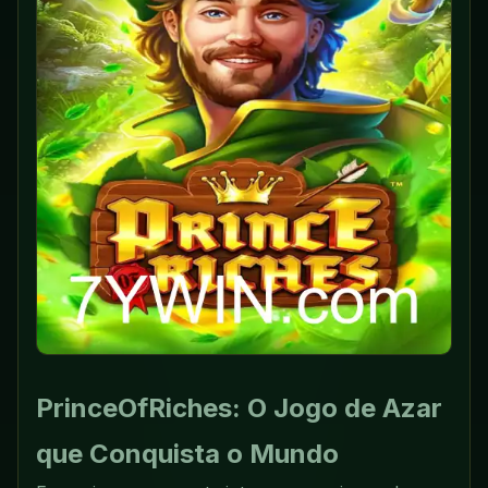
PrinceOfRiches: O Jogo de Azar
que Conquista o Mundo