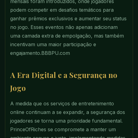
mensais foram introduzidos, onde jogadores
podem competir em desafios temáticos para
ganhar prêmios exclusivos e aumentar seu status
no jogo. Esses eventos não apenas adicionam
uma camada extra de empolgação, mas também
incentivam uma maior participação e
engajamento.
BBBPU.com
A Era Digital e a Segurança no
Jogo
A medida que os serviços de entretenimento
online continuam a se expandir, a segurança dos
jogadores se torna uma prioridade fundamental.
PrinceOfRiches se compromete a manter um