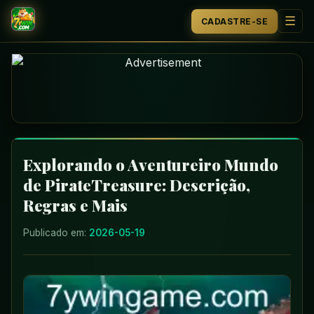
☰
CADASTRE-SE
INÍCIO
LOTERIA
JOGOS DE LOTERIA
ESPORTES
Explorando o Aventureiro Mundo
de PirateTreasure: Descrição,
JOGOS AO VIVO
Regras e Mais
JOGO RESPONSÁVEL
Publicado em:
2026-05-19
CENTRAL DE NOTÍCIAS