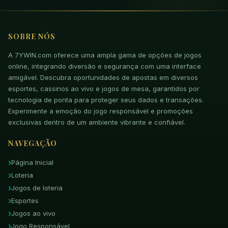
SOBRE NÓS
A 7YWIN.com oferece uma ampla gama de opções de jogos
online, integrando diversão e segurança com uma interface
amigável. Descubra oportunidades de apostas em diversos
esportes, cassinos ao vivo e jogos de mesa, garantidos por
tecnologia de ponta para proteger seus dados e transações.
Experimente a emoção do jogo responsável e promoções
exclusivas dentro de um ambiente vibrante e confiável.
NAVEGAÇÃO
Página Inicial
Loteria
Jogos de loteria
Esportes
Jogos ao vivo
Jogo Responsável