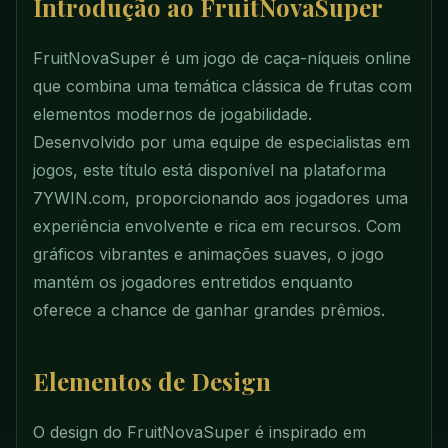
Introdução ao FruitNovaSuper
FruitNovaSuper é um jogo de caça-níqueis online
que combina uma temática clássica de frutas com
elementos modernos de jogabilidade.
Desenvolvido por uma equipe de especialistas em
jogos, este título está disponível na plataforma
7YWIN.com, proporcionando aos jogadores uma
experiência envolvente e rica em recursos. Com
gráficos vibrantes e animações suaves, o jogo
mantém os jogadores entretidos enquanto
oferece a chance de ganhar grandes prêmios.
Elementos de Design
O design do FruitNovaSuper é inspirado em