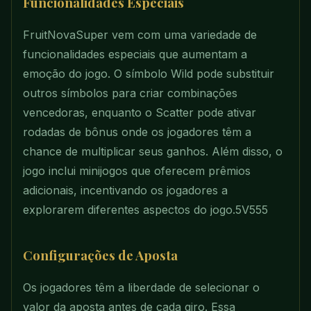
Funcionalidades Especiais
FruitNovaSuper vem com uma variedade de
funcionalidades especiais que aumentam a
emoção do jogo. O símbolo Wild pode substituir
outros símbolos para criar combinações
vencedoras, enquanto o Scatter pode ativar
rodadas de bônus onde os jogadores têm a
chance de multiplicar seus ganhos. Além disso, o
jogo inclui minijogos que oferecem prêmios
adicionais, incentivando os jogadores a
explorarem diferentes aspectos do jogo.
5V555
Configurações de Aposta
Os jogadores têm a liberdade de selecionar o
valor da aposta antes de cada giro. Essa