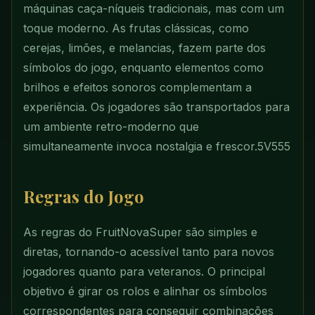
máquinas caça-níqueis tradicionais, mas com um
toque moderno. As frutas clássicas, como
cerejas, limões, e melancias, fazem parte dos
símbolos do jogo, enquanto elementos como
brilhos e efeitos sonoros complementam a
experiência. Os jogadores são transportados para
um ambiente retro-moderno que
simultaneamente invoca nostalgia e frescor.
5V555
Regras do Jogo
As regras do FruitNovaSuper são simples e
diretas, tornando-o acessível tanto para novos
jogadores quanto para veteranos. O principal
objetivo é girar os rolos e alinhar os símbolos
correspondentes para conseguir combinações