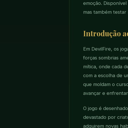
emoção. Disponível
mas também testar a
Introdução a
Em DevilFire, os j
forças sombrias ame
mítica, onde cada d
com a escolha de um
que moldam o curso d
avançar e enfrentar
O jogo é desenhado
devastado por criat
adquirem novas habi