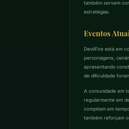
também servem como
estratégias.
Eventos Atuai
DevilFire está em 
personagens, cenár
apresentando const
de dificuldade fora
A comunidade em to
regularmente em de
compitam em tempo 
também reforçam o e