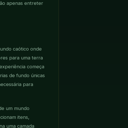
não apenas entreter
mundo caótico onde
ores para uma terra
A experiência começa
rias de fundo únicas
necessária para
a de um mundo
ecionam itens,
iona uma camada