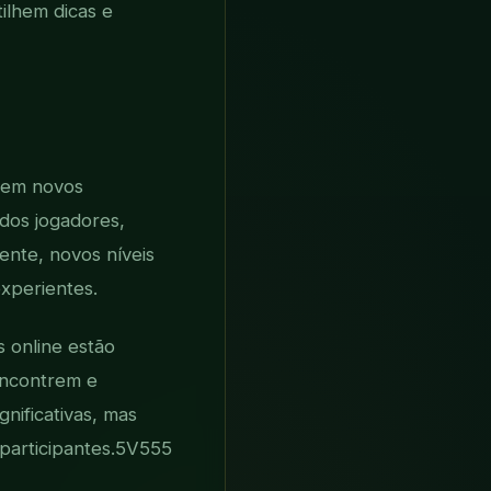
ilhem dicas e
uzem novos
dos jogadores,
nte, novos níveis
experientes.
 online estão
encontrem e
ificativas, mas
articipantes.
5V555