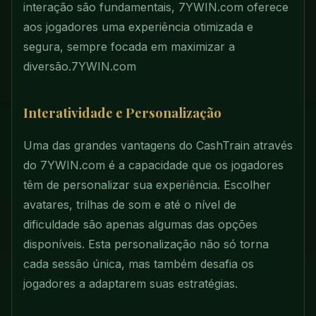
interação são fundamentais, 7YWIN.com oferece
aos jogadores uma experiência otimizada e
segura, sempre focada em maximizar a
diversão.
7YWIN.com
Interatividade e Personalização
Uma das grandes vantagens do CashTrain através
do 7YWIN.com é a capacidade que os jogadores
têm de personalizar sua experiência. Escolher
avatares, trilhas de som e até o nível de
dificuldade são apenas algumas das opções
disponíveis. Esta personalização não só torna
cada sessão única, mas também desafia os
jogadores a adaptarem suas estratégias.