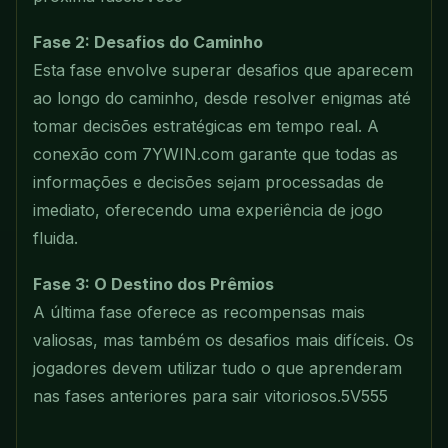
Fase 2: Desafios do Caminho
Esta fase envolve superar desafios que aparecem
ao longo do caminho, desde resolver enigmas até
tomar decisões estratégicas em tempo real. A
conexão com 7YWIN.com garante que todas as
informações e decisões sejam processadas de
imediato, oferecendo uma experiência de jogo
fluida.
Fase 3: O Destino dos Prêmios
A última fase oferece as recompensas mais
valiosas, mas também os desafios mais difíceis. Os
jogadores devem utilizar tudo o que aprenderam
nas fases anteriores para sair vitoriosos.
5V555