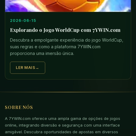
2026-06-15
Explorando o Jogo WorldCup com 7YWIN.com
Descubra a empolgante experiência do jogo WorldCup,
suas regras e como a plataforma 7YWIN.com
proporciona uma imersão única.
LER MAIS
SOBRE NÓS
A 7YWIN.com oferece uma ampla gama de opções de jogos
online, integrando diversão e segurança com uma interface
amigável. Descubra oportunidades de apostas em diversos