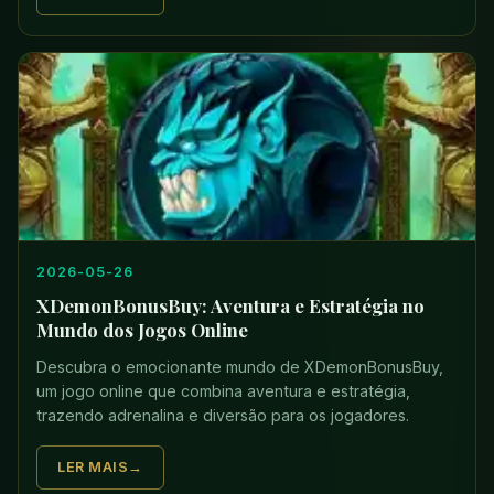
2026-05-26
XDemonBonusBuy: Aventura e Estratégia no
Mundo dos Jogos Online
Descubra o emocionante mundo de XDemonBonusBuy,
um jogo online que combina aventura e estratégia,
trazendo adrenalina e diversão para os jogadores.
LER MAIS