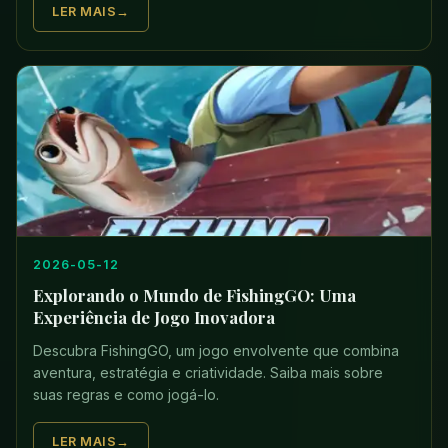
LER MAIS
2026-05-12
Explorando o Mundo de FishingGO: Uma
Experiência de Jogo Inovadora
Descubra FishingGO, um jogo envolvente que combina
aventura, estratégia e criatividade. Saiba mais sobre
suas regras e como jogá-lo.
LER MAIS