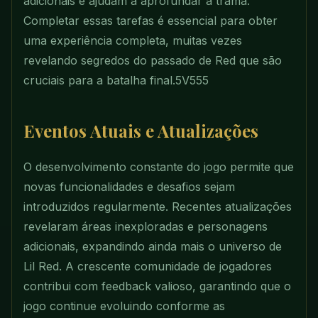
adicionais e ajudam a aprofundar a trama.
Completar essas tarefas é essencial para obter
uma experiência completa, muitas vezes
revelando segredos do passado de Red que são
cruciais para a batalha final.
5V555
Eventos Atuais e Atualizações
O desenvolvimento constante do jogo permite que
novas funcionalidades e desafios sejam
introduzidos regularmente. Recentes atualizações
revelaram áreas inexploradas e personagens
adicionais, expandindo ainda mais o universo de
Lil Red. A crescente comunidade de jogadores
contribui com feedback valioso, garantindo que o
jogo continue evoluindo conforme as