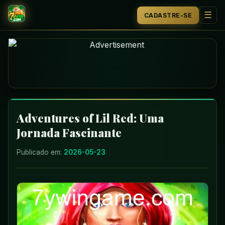
☰
CADASTRE-SE
INÍCIO
LOTERIA
JOGOS DE LOTERIA
ESPORTES
Adventures of Lil Red: Uma
Jornada Fascinante
JOGOS AO VIVO
Publicado em:
2026-05-23
JOGO RESPONSÁVEL
CENTRAL DE NOTÍCIAS