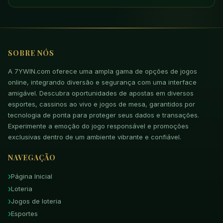
SOBRE NÓS
A 7YWIN.com oferece uma ampla gama de opções de jogos
online, integrando diversão e segurança com uma interface
amigável. Descubra oportunidades de apostas em diversos
esportes, cassinos ao vivo e jogos de mesa, garantidos por
tecnologia de ponta para proteger seus dados e transações.
Experimente a emoção do jogo responsável e promoções
exclusivas dentro de um ambiente vibrante e confiável.
NAVEGAÇÃO
Página Inicial
Loteria
Jogos de loteria
Esportes