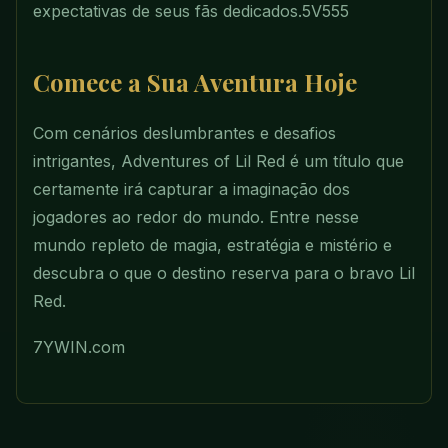
expectativas de seus fãs dedicados.
5V555
Comece a Sua Aventura Hoje
Com cenários deslumbrantes e desafios
intrigantes, Adventures of Lil Red é um título que
certamente irá capturar a imaginação dos
jogadores ao redor do mundo. Entre nesse
mundo repleto de magia, estratégia e mistério e
descubra o que o destino reserva para o bravo Lil
Red.
7YWIN.com